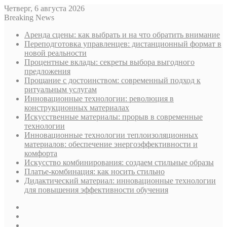
Четверг, 6 августа 2026
Breaking News
Аренда сцены: как выбрать и на что обратить внимание
Переподготовка управленцев: дистанционный формат в
новой реальности
Процентные вклады: секреты выбора выгодного
предложения
Прощание с достоинством: современный подход к
ритуальным услугам
Инновационные технологии: революция в
конструкционных материалах
Искусственные материалы: прорыв в современные
технологии
Инновационные технологии теплоизоляционных
материалов: обеспечение энергоэффективности и
комфорта
Искусство комбинирования: создаем стильные образы
Платье-комбинация: как носить стильно
Дидактический материал: инновационные технологии
для повышения эффективности обучения
Sidebar
Случайная
статья
Log