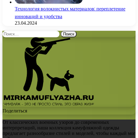
Технология волокнистых материалов: переплетение
инноваций и удобства
23.04.2024
Найти:
Поделиться
От классических военных узоров до современных
интерпретаций, наша коллекция камуфляжной одежды
предлагает разнообразие стилей и моделей, чтобы каждый мог