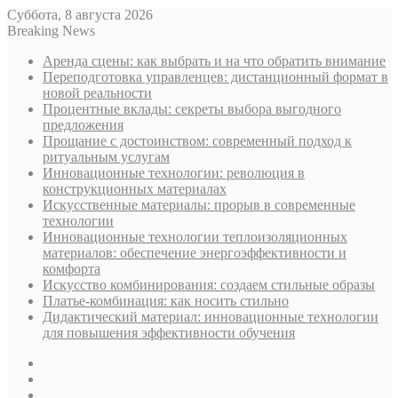
Суббота, 8 августа 2026
Breaking News
Аренда сцены: как выбрать и на что обратить внимание
Переподготовка управленцев: дистанционный формат в
новой реальности
Процентные вклады: секреты выбора выгодного
предложения
Прощание с достоинством: современный подход к
ритуальным услугам
Инновационные технологии: революция в
конструкционных материалах
Искусственные материалы: прорыв в современные
технологии
Инновационные технологии теплоизоляционных
материалов: обеспечение энергоэффективности и
комфорта
Искусство комбинирования: создаем стильные образы
Платье-комбинация: как носить стильно
Дидактический материал: инновационные технологии
для повышения эффективности обучения
Sidebar
Случайная
статья
Log