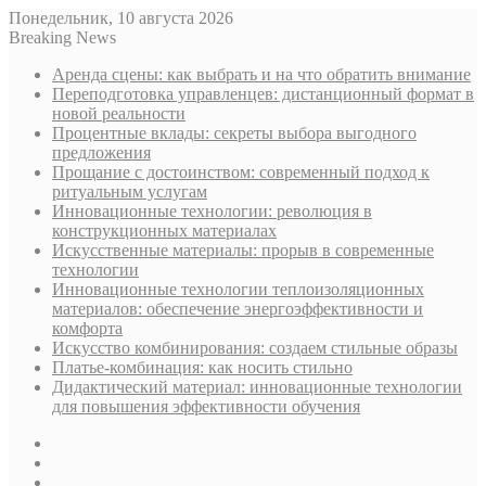
Понедельник, 10 августа 2026
Breaking News
Аренда сцены: как выбрать и на что обратить внимание
Переподготовка управленцев: дистанционный формат в
новой реальности
Процентные вклады: секреты выбора выгодного
предложения
Прощание с достоинством: современный подход к
ритуальным услугам
Инновационные технологии: революция в
конструкционных материалах
Искусственные материалы: прорыв в современные
технологии
Инновационные технологии теплоизоляционных
материалов: обеспечение энергоэффективности и
комфорта
Искусство комбинирования: создаем стильные образы
Платье-комбинация: как носить стильно
Дидактический материал: инновационные технологии
для повышения эффективности обучения
Sidebar
Случайная
статья
Log