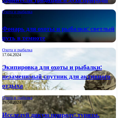
Охота и рыбалка
17.04.2024
Фонарь для охоты и рыбалки: светлый
путь в темноте
Охота и рыбалка
17.04.2024
Экипировка для охоты и рыбалки:
незаменимый спутник для активного
отдыха
Охота и рыбалка
15.04.2024
Исследуй дикую природу: туризм,