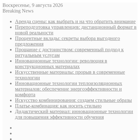
Воскресенье, 9 августа 2026
Breaking News
Аренда сцены: как выбрать и на что обратить внимание
Переподготовка управленцев: дистанционный формат в
новой реальности
Процентные вклады: секреты выбора выгодного
предложения
Прощание с достоинством: современный подход к
ритуальным услугам
Инновационные технологии: революция в
конструкционных материалах
Искусственные материалы: прорыв в современные
технологии
Инновационные технологии теплоизоляционных
материалов: обеспечение энергоэффективности и
комфорта
Искусство комбинирования: создаем стильные образы
Платье-комбинация: как носить стильно
Дидактический материал: инновационные технологии
для повышения эффективности обучения
Sidebar
Случайная
статья
Log