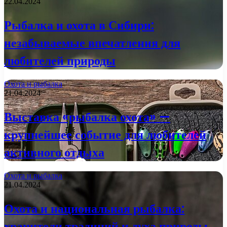
22.04.2024
Рыбалка и охота в Сибири:
незабываемые впечатления для
любителей природы
Охота и рыбалка
21.04.2024
Выставка «рыбалка охота» —
крупнейшее событие для любителей
активного отдыха
Охота и рыбалка
21.04.2024
Охота и национальная рыбалка:
хранители традиций и духа природы