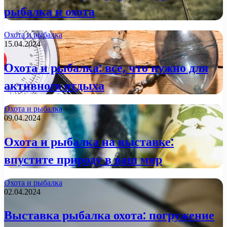
рыбалка и охота
Охота и рыбалка
15.04.2024
Охота и рыбалка: все, что нужно для
активного отдыха
Охота и рыбалка
09.04.2024
Охота и рыбалка на выставке:
впустите природу в ваш мир
Охота и рыбалка
02.04.2024
Выставка рыбалка охота: погружение