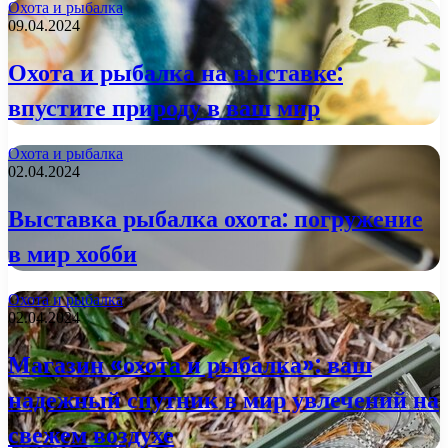
Охота и рыбалка
09.04.2024
Охота и рыбалка на выставке:
впустите природу в ваш мир
Охота и рыбалка
02.04.2024
Выставка рыбалка охота: погружение
в мир хобби
Охота и рыбалка
02.04.2024
Магазин «охота и рыбалка»: ваш
надежный спутник в мир увлечений на
свежем воздухе