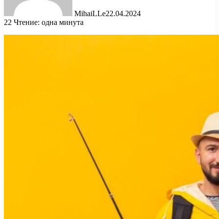
MihaiLLe
22.04.2024
22
Чтение: одна минута