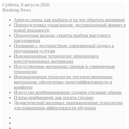
Суббота, 8 августа 2026
Breaking News
Аренда сцены: как выбрать и на что обратить внимание
Переподготовка управленцев: дистанционный формат в
новой реальности
Процентные вклады: секреты выбора выгодного
предложения
Прощание с достоинством: современный подход к
ритуальным услугам
Инновационные технологии: революция в
конструкционных материалах
Искусственные материалы: прорыв в современные
технологии
Инновационные технологии теплоизоляционных
материалов: обеспечение энергоэффективности и
комфорта
Искусство комбинирования: создаем стильные образы
Платье-комбинация: как носить стильно
Дидактический материал: инновационные технологии
для повышения эффективности обучения
Sidebar
Случайная
статья
Log