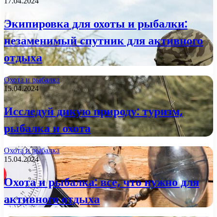
17.04.2024
Экипировка для охоты и рыбалки:
незаменимый спутник для активного
отдыха
Охота и рыбалка
15.04.2024
Исследуй дикую природу: туризм,
рыбалка и охота
Охота и рыбалка
15.04.2024
Охота и рыбалка: все, что нужно для
активного отдыха