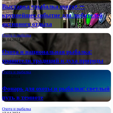
Выставка «рыбалка охота» —
крупнейшее событие для любителей
активного отдыха
Охота и рыбалка
21.04.2024
Охота и национальная рыбалка:
хранители традиций и духа природы
Охота и рыбалка
17.04.2024
Фонарь для охоты и рыбалки: светлый
путь в темноте
Охота и рыбалка