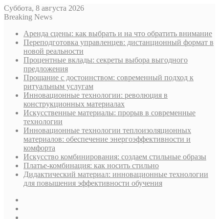
Суббота, 8 августа 2026
Breaking News
Аренда сцены: как выбрать и на что обратить внимание
Переподготовка управленцев: дистанционный формат в
новой реальности
Процентные вклады: секреты выбора выгодного
предложения
Прощание с достоинством: современный подход к
ритуальным услугам
Инновационные технологии: революция в
конструкционных материалах
Искусственные материалы: прорыв в современные
технологии
Инновационные технологии теплоизоляционных
материалов: обеспечение энергоэффективности и
комфорта
Искусство комбинирования: создаем стильные образы
Платье-комбинация: как носить стильно
Дидактический материал: инновационные технологии
для повышения эффективности обучения
Sidebar
Случайная
статья
Log