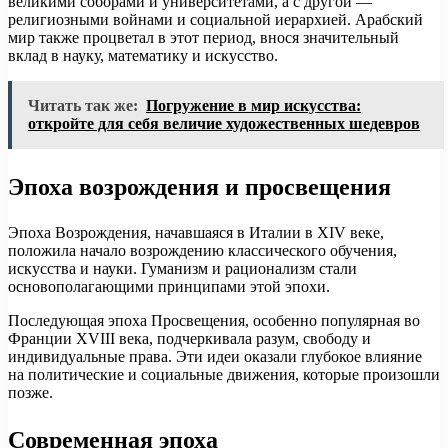
великими соборами и университетами, а с другой —
религиозными войнами и социальной иерархией. Арабский
мир также процветал в этот период, внося значительный
вклад в науку, математику и искусство.
Читать так же:
Погружение в мир искусства:
откройте для себя величие художественных шедевров
Эпоха возрождения и просвещения
Эпоха Возрождения, начавшаяся в Италии в XIV веке,
положила начало возрождению классического обучения,
искусства и науки. Гуманизм и рационализм стали
основополагающими принципами этой эпохи.
Последующая эпоха Просвещения, особенно популярная во
Франции XVIII века, подчеркивала разум, свободу и
индивидуальные права. Эти идеи оказали глубокое влияние
на политические и социальные движения, которые произошли
позже.
Современная эпоха