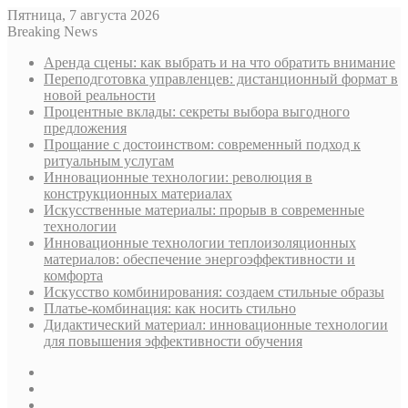
Пятница, 7 августа 2026
Breaking News
Аренда сцены: как выбрать и на что обратить внимание
Переподготовка управленцев: дистанционный формат в
новой реальности
Процентные вклады: секреты выбора выгодного
предложения
Прощание с достоинством: современный подход к
ритуальным услугам
Инновационные технологии: революция в
конструкционных материалах
Искусственные материалы: прорыв в современные
технологии
Инновационные технологии теплоизоляционных
материалов: обеспечение энергоэффективности и
комфорта
Искусство комбинирования: создаем стильные образы
Платье-комбинация: как носить стильно
Дидактический материал: инновационные технологии
для повышения эффективности обучения
Sidebar
Случайная
статья
Log