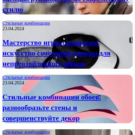
стилю
Стильные комбинации
23.04.2024
Мастерство игры стилистом:
искусство сочетания одежды для
непревзойденного образа
Стильные комбинации
23.04.2024
Стильные комбинации обоев:
разнообразьте стены и
совершенствуйте декор
Стильные комбинации