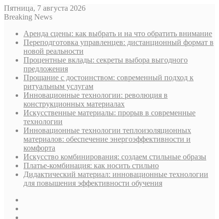
Пятница, 7 августа 2026
Breaking News
Аренда сцены: как выбрать и на что обратить внимание
Переподготовка управленцев: дистанционный формат в
новой реальности
Процентные вклады: секреты выбора выгодного
предложения
Прощание с достоинством: современный подход к
ритуальным услугам
Инновационные технологии: революция в
конструкционных материалах
Искусственные материалы: прорыв в современные
технологии
Инновационные технологии теплоизоляционных
материалов: обеспечение энергоэффективности и
комфорта
Искусство комбинирования: создаем стильные образы
Платье-комбинация: как носить стильно
Дидактический материал: инновационные технологии
для повышения эффективности обучения
Sidebar
Случайная
статья
Log