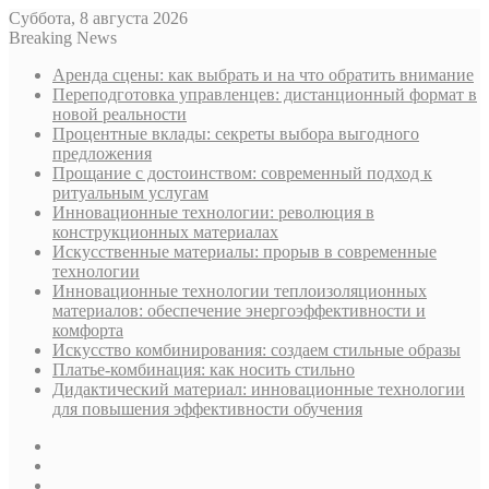
Суббота, 8 августа 2026
Breaking News
Аренда сцены: как выбрать и на что обратить внимание
Переподготовка управленцев: дистанционный формат в
новой реальности
Процентные вклады: секреты выбора выгодного
предложения
Прощание с достоинством: современный подход к
ритуальным услугам
Инновационные технологии: революция в
конструкционных материалах
Искусственные материалы: прорыв в современные
технологии
Инновационные технологии теплоизоляционных
материалов: обеспечение энергоэффективности и
комфорта
Искусство комбинирования: создаем стильные образы
Платье-комбинация: как носить стильно
Дидактический материал: инновационные технологии
для повышения эффективности обучения
Sidebar
Случайная
статья
Log