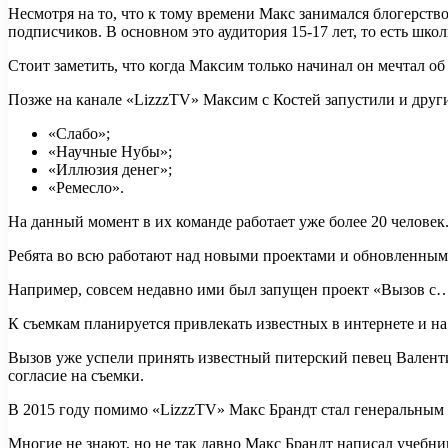
Несмотря на то, что к тому времени Макс занимался блогерств
подписчиков. В основном это аудитория 15-17 лет, то есть шко
Стоит заметить, что когда Максим только начинал он мечтал об
Позже на канале «LizzzTV» Максим с Костей запустили и други
«Слабо»;
«Научные Нубы»;
«Иллюзия денег»;
«Ремесло».
На данный момент в их команде работает уже более 20 человек
Ребята во всю работают над новыми проектами и обновленным
Например, совсем недавно ими был запущен проект «Вызов с
К съемкам планируется привлекать известных в интернете и на
Вызов уже успели принять известный питерский певец Валенти
согласие на съемки.
В 2015 году помимо «LizzzTV» Макс Брандт стал генеральным
Многие не знают, но не так давно Макс Брандт написал учебник