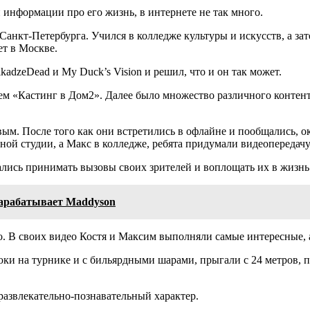
информации про его жизнь, в интернете не так много.
з Санкт-Петербурга. Учился в колледже культуры и искусств, а з
т в Москве.
adzeDead и My Duck’s Vision и решил, что и он так может.
м «Кастинг в Дом2». Далее было множество различного контент
ым. После того как они встретились в офлайне и пообщались, ок
ной студии, а Макс в колледже, ребята придумали видеопередач
ались принимать вызовы своих зрителей и воплощать их в жизнь
зарабатывает Maddyson
. В своих видео Костя и Максим выполняли самые интересные, 
юки на турнике и с бильярдными шарами, прыгали с 24 метров, 
 развлекательно-познавательный характер.