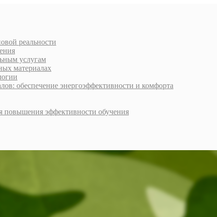
новой реальности
ения
льным услугам
ных материалах
логии
ов: обеспечение энергоэффективности и комфорта
я повышения эффективности обучения