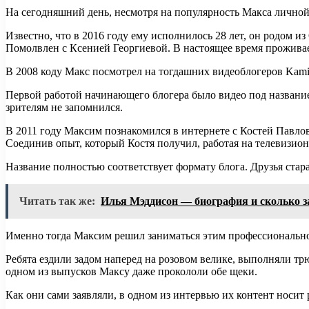
На сегодняшний день, несмотря на популярность Макса личной 
Известно, что в 2016 году ему исполнилось 28 лет, он родом и
Помолвлен с Ксенией Георгиевой. В настоящее время проживае
В 2008 коду Макс посмотрел на тогдашних видеоблогеров Kamik
Первой работой начинающего блогера было видео под название
зрителям не запомнился.
В 2011 году Максим познакомился в интернете с Костей Павлов
Соединив опыт, который Костя получил, работая на телевизион
Название полностью соответствует формату блога. Друзья стар
Читать так же:
Илья Мэддисон — биография и сколько 
Именно тогда Максим решил заниматься этим профессионально
Ребята ездили задом наперед на розовом велике, выполняли тр
одном из выпусков Максу даже прокололи обе щеки.
Как они сами заявляли, в одном из интервью их контент носит