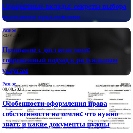
Процентные вклады: секреты выбора
выгодного предложения
Разное
30.01.2025
Прощание с достоинством:
современный подход к ритуальным
услугам
Разное
08.08.2023
Особенности оформления права
собственности на землю: что нужно
знать и какие документы нужны