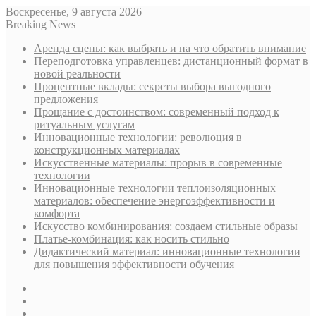
Воскресенье, 9 августа 2026
Breaking News
Аренда сцены: как выбрать и на что обратить внимание
Переподготовка управленцев: дистанционный формат в
новой реальности
Процентные вклады: секреты выбора выгодного
предложения
Прощание с достоинством: современный подход к
ритуальным услугам
Инновационные технологии: революция в
конструкционных материалах
Искусственные материалы: прорыв в современные
технологии
Инновационные технологии теплоизоляционных
материалов: обеспечение энергоэффективности и
комфорта
Искусство комбинирования: создаем стильные образы
Платье-комбинация: как носить стильно
Дидактический материал: инновационные технологии
для повышения эффективности обучения
Sidebar
Случайная
статья
Log