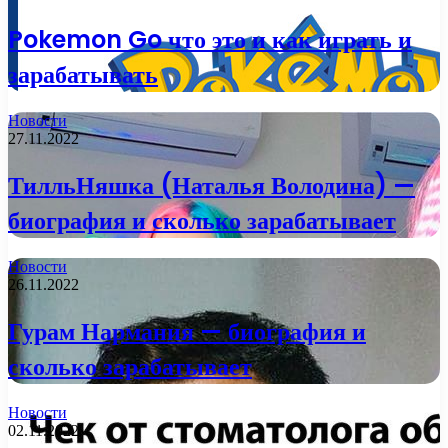
Pokemon Go что это и как играть и
зарабатывать
Новости
27.11.2022
ТилльНяшка (Наталья Володина) —
биография и сколько зарабатывает
Новости
26.11.2022
Гурам Нармания — биография и
сколько зарабатывает
Новости
02.11.2022