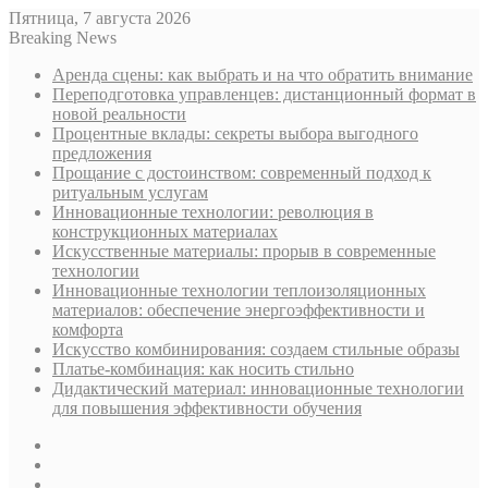
Пятница, 7 августа 2026
Breaking News
Аренда сцены: как выбрать и на что обратить внимание
Переподготовка управленцев: дистанционный формат в
новой реальности
Процентные вклады: секреты выбора выгодного
предложения
Прощание с достоинством: современный подход к
ритуальным услугам
Инновационные технологии: революция в
конструкционных материалах
Искусственные материалы: прорыв в современные
технологии
Инновационные технологии теплоизоляционных
материалов: обеспечение энергоэффективности и
комфорта
Искусство комбинирования: создаем стильные образы
Платье-комбинация: как носить стильно
Дидактический материал: инновационные технологии
для повышения эффективности обучения
Sidebar
Случайная
статья
Log