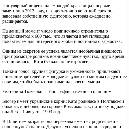
Популярный видеоканал молодой красавицы впервые
заметили в 2012 году, и за достаточно короткий срок она
завоевала собственную
аудиторию, которая ежедневно
расширяется.
На данный момент число подписчиков стремительно
приближается к 600 тыс., что является впечатляющим
показателем для интересного хобби и достойного заработка.
Одним из секретов ее успеха является необычная внешность:
при просмотре роликов возникает такое чувство, будто время
остановилось – Катя буквально не взрослеет!
Тонкий голос, хрупкая фигурка и ухоженность привлекают
внимание зрителей, и молодые девушки во многом следуют ее
советам, чтобы быть похожими на своего кумира.
Екатерина Ткаченко — биография и немного о личном
Блогер имеет украинские корни: Катя родилась в Полтавской
области, в небольшом городке Комсомольск, по знаку зодиака
она Лев – 1 августа, 1993 год.
В 16-летнем возрасте она переехала вместе с родителями в
солнечную Испанию. Девушка успешно окончила среднюю