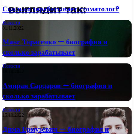
Сколько зарабатывает стоматолог?
Новости
01.11.2022
Макс Тарасенко — биография и
сколько зарабатывает
Новости
19.10.2022
Амиран Сардаров — биография и
сколько зарабатывает
Новости
15.10.2022
Дима Ермузевич — биография и