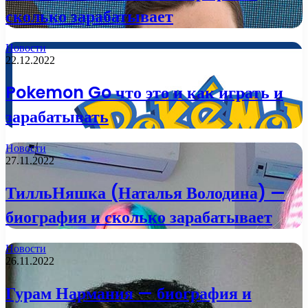
сколько зарабатывает
Новости
22.12.2022
Pokemon Go что это и как играть и
зарабатывать
Новости
27.11.2022
ТилльНяшка (Наталья Володина) —
биография и сколько зарабатывает
Новости
26.11.2022
Гурам Нармания — биография и