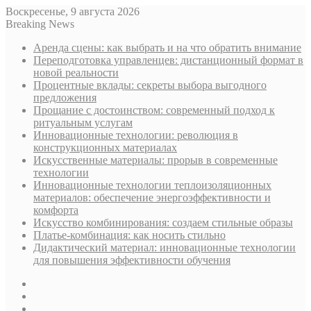
Воскресенье, 9 августа 2026
Breaking News
Аренда сцены: как выбрать и на что обратить внимание
Переподготовка управленцев: дистанционный формат в
новой реальности
Процентные вклады: секреты выбора выгодного
предложения
Прощание с достоинством: современный подход к
ритуальным услугам
Инновационные технологии: революция в
конструкционных материалах
Искусственные материалы: прорыв в современные
технологии
Инновационные технологии теплоизоляционных
материалов: обеспечение энергоэффективности и
комфорта
Искусство комбинирования: создаем стильные образы
Платье-комбинация: как носить стильно
Дидактический материал: инновационные технологии
для повышения эффективности обучения
Sidebar
Случайная
статья
Log