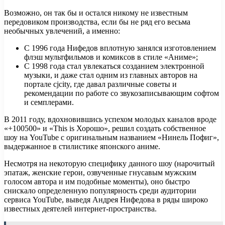
Возможно, он так бы и остался никому не известным
передовиком производства, если бы не ряд его весьма
необычных увлечений, а именно:
С 1996 года Нифедов вплотную занялся изготовлением
флэш мультфильмов и комиксов в стиле «Аниме»;
С 1998 года стал увлекаться созданием электронной
музыки, и даже стал одним из главных авторов на
портале cjcity, где давал различные советы и
рекомендации по работе со звукозаписывающим софтом
и семплерами.
В 2011 году, вдохновившись успехом молодых каналов вроде
«+100500» и «This is Хорошо», решил создать собственное
шоу на YouTube с оригинальным названием «Нинель Пофиг»,
выдержанное в стилистике японского аниме.
Несмотря на некоторую специфику данного шоу (нарочитый
эпатаж, женские герои, озвученные гнусавым мужским
голосом автора и им подобные моменты), оно быстро
снискало определенную популярность среди аудитории
сервиса YouTube, выведя Андрея Нифедова в ряды широко
известных деятелей интернет-пространства.